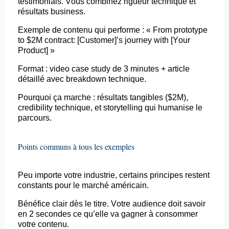
testimonials
. Vous combinez rigueur technique et
résultats business.
Exemple de contenu qui performe : «
From
prototype
to $2M
contract
: [Customer]’s
journey
with
[
Your
Product] »
Format :
video
case
study
de 3 minutes + article
détaillé avec breakdown technique.
Pourquoi ça marche : résultats tangibles ($2M),
credibility
technique, et storytelling qui humanise le
parcours.
Points communs à tous les exemples
Peu importe votre industrie, certains principes restent
constants pour le marché américain.
Bénéfice clair dès le titre. Votre audience doit savoir
en 2 secondes ce qu’elle va gagner à consommer
votre contenu.