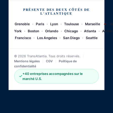
PRÉSENTE DES DEUX CÔTÉS DE
L'ATLANTIQUE
~
Grenoble
·
Paris
·
Lyon
·
Toulouse
·
Marseille
N
York
·
Boston
·
Orlando
·
Chicago
·
Atlanta
·
Austin
Francisco
·
Los Angeles
·
San Diego
·
Seattle
© 2026 TransAtlantia. Tous droits réservés.
|
Mentions légales
|
CGV
|
Politique de
confidentialité
+40 entreprises accompagnées sur le
marché U.S.