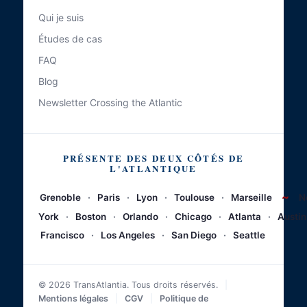
Qui je suis
Études de cas
FAQ
Blog
Newsletter Crossing the Atlantic
PRÉSENTE DES DEUX CÔTÉS DE
L'ATLANTIQUE
~
Grenoble
·
Paris
·
Lyon
·
Toulouse
·
Marseille
N
York
·
Boston
·
Orlando
·
Chicago
·
Atlanta
·
Austin
Francisco
·
Los Angeles
·
San Diego
·
Seattle
© 2026 TransAtlantia. Tous droits réservés.
|
Mentions légales
|
CGV
|
Politique de