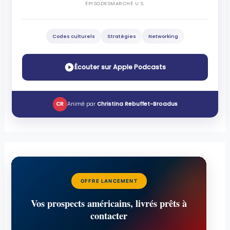
ÉPISODES
MARCHÉ U.S.
Codes culturels
Stratégies
Networking
Écouter sur Apple Podcasts
CR
Animé par
Christina Rebuffet-Broadus
OFFRE LANCEMENT
Vos prospects américains, livrés prêts à
contacter