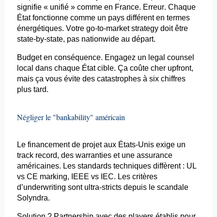
signifie «
unifié
» comme en France. Erreur. Chaque
État fonctionne comme un pays différent en termes
énergétiques. Votre go-to-
market
strategy
doit être
state-by-state, pas
nationwide
au départ.
Budget en conséquence. Engagez un
legal
counsel
local dans chaque État cible. Ça coûte cher
upfront
,
mais ça vous évite des catastrophes à six chiffres
plus tard.
Négliger le "
bankability
" américain
Le financement de projet aux États-Unis exige un
track
record, des
warranties
et
une assurance
américaines
. Les standards techniques diffèrent : UL
vs CE
marking
, IEEE vs IEC. Les critères
d’
underwriting
sont
ultra-stricts
depuis le scandale
Solyndra
.
Solution ? Partnership avec des
players
établis pour