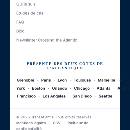
Qui je suis
Études de cas
FAQ
Blog
Newsletter Crossing the Atlantic
PRÉSENTE DES DEUX CÔTÉS DE
L'ATLANTIQUE
~
Grenoble
·
Paris
·
Lyon
·
Toulouse
·
Marseille
N
York
·
Boston
·
Orlando
·
Chicago
·
Atlanta
·
Austin
Francisco
·
Los Angeles
·
San Diego
·
Seattle
© 2026 TransAtlantia. Tous droits réservés.
|
Mentions légales
|
CGV
|
Politique de
confidentialité