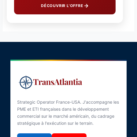
DÉCOUVRIR L'OFFRE
Strategic Operator France-USA. J'accompagne les
PME et ETI françaises dans le développement
commercial sur le marché américain, du cadrage
stratégique à l'exécution sur le terrain.