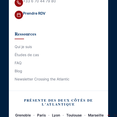
+33 6 70 44 79 80
Prendre RDV
Ressources
Qui je suis
Études de cas
FAQ
Blog
Newsletter Crossing the Atlantic
PRÉSENTE DES DEUX CÔTÉS DE
L'ATLANTIQUE
~
Grenoble
·
Paris
·
Lyon
·
Toulouse
·
Marseille
N