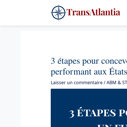
Aller
4
au
contenu
3 étapes pour conce
performant aux État
Laisser un commentaire
/
ABM & ST