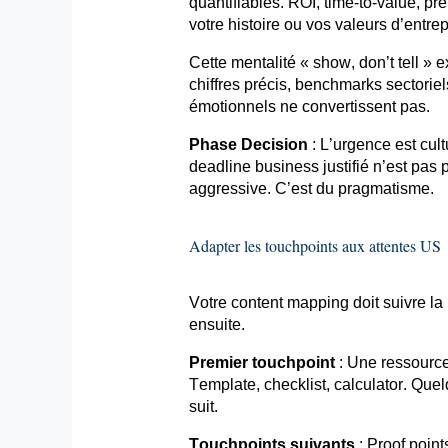
quantifiables. ROI, time-to-value, pr
votre histoire ou vos valeurs d’entrep
Cette mentalité « show,
don’t
tell » 
chiffres précis, benchmarks sectoriel
émotionnels ne convertissent pas.
Phase
Decision
: L’urgence est cul
deadline business justifié n’est pa
aggressive
. C’est du pragmatisme.
Adapter les
touchpoints
aux attentes US
Votre content mapping doit suivre la 
ensuite.
Premier
touchpoint
: Une ressource
Template, checklist,
calculator
. Quel
suit.
Touchpoints
suivants
: Proof poin