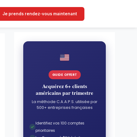
Je prends rendez-vous maintenant
GUIDE OFFERT
Acquérez 6+ clients
américains par trimestre
La méthode C.A.A.P.S. utilisée par
500+ entreprises françaises
Identifiez vos 100 comptes
prioritaires