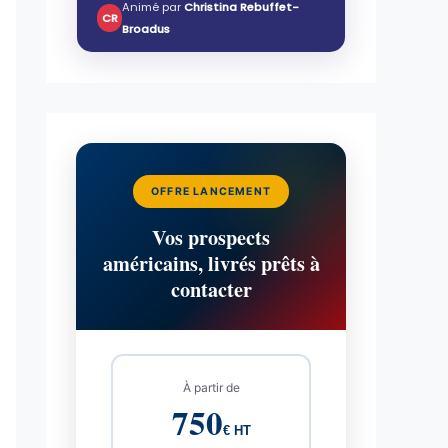
Animé par
Christina Rebuffet-
CR
Broadus
OFFRE LANCEMENT
Vos prospects
américains, livrés prêts à
contacter
À partir de
750
€ HT