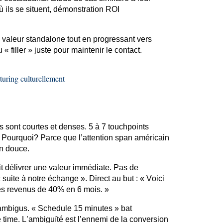
ù ils se situent, démonstration ROI
 valeur standalone tout en progressant vers
« filler » juste pour maintenir le contact.
turing
culturellement
 sont courtes et denses. 5 à 7
touchpoints
.
Pourquoi?
Parce que l’attention
span
américain
on douce.
t délivrer une valeur immédiate. Pas de
«
suite à
notre échange ». Direct au but : « Voici
s revenus de 40% en 6 mois. »
 ambigus. « Schedule 15 minutes » bat
 time. L’ambiguïté est l’ennemi de la conversion