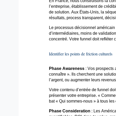
En France, nous construisons la con
l’entreprise, établissement de crédib
de solution. Aux États-Unis, la séqu
résultats, process transparent, décis
Le processus décisionnel américain pri
d’intermédiaires, moins de validation
concentré. Votre
funnel
doit refléter c
Identifier les points de friction culturels
Phase
Awareness
: Vos prospects 
connaître ». Ils cherchent une solut
l’argent, ou augmenter leurs revenus.
Votre contenu d’entrée de
funnel
doi
présenter votre entreprise. « Commen
bat « Qui sommes-nous » à tous les
Phase
Consideration
: Les América