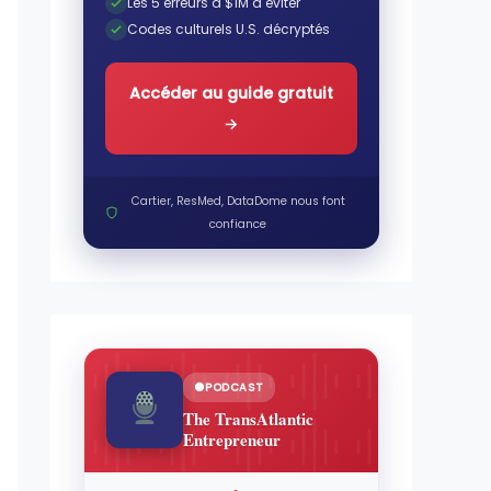
Les 5 erreurs à $1M à éviter
Codes culturels U.S. décryptés
Accéder au guide gratuit
→
Cartier, ResMed, DataDome nous font
confiance
PODCAST
The TransAtlantic
Entrepreneur