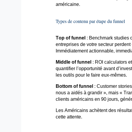
américaine.
Types de contenu par étape du
funnel
Top of
funnel
: Benchmark
studies
q
entreprises de votre secteur perdent
Immédiatement actionnable,
immedia
Middle of
funnel
: ROI
calculators
et
quantifier l’opportunité avant d’inv
les outils pour le faire eux-mêmes.
Bottom of
funnel
: Customer storie
nous a aidés à grandir », mais «
Tran
clients américains en 90 jours, géné
Les Américains achètent des résultat
cette attente.