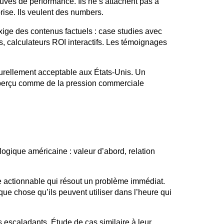
euves de performance. Ils ne s’attachent pas à
rise. Ils veulent des
numbers
.
exige des contenus factuels : case
studies
avec
s, calculateurs
ROI interactifs
. Les témoignages
turellement acceptable aux États-Unis. Un
s perçu comme de la pression commerciale
logique américaine : valeur d’abord, relation
 actionnable qui résout un problème immédiat.
que chose qu’ils peuvent utiliser dans l’heure qui
ts
escaladants
. Étude de cas similaire à leur