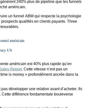
génèrent 240% plus de pipeline que les
funnels
rché américain.
ruire un
funnel
ABM qui respecte la psychologie
 prospects qualifiés en clients payants.
Three
 mesurables.
ionnel américain
rney
US
e vente américain est 40% plus rapide qu’en
 Sales Report
. Cette vitesse n’est pas un
« time
is
money » profondément ancrée dans la
pas développer une relation avant d’acheter. Ils
e. Cette différence fondamentale bouleverse