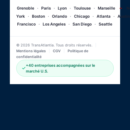
~
Grenoble
·
Paris
·
Lyon
·
Toulouse
·
Marseille
N
York
·
Boston
·
Orlando
·
Chicago
·
Atlanta
·
Austin
Francisco
·
Los Angeles
·
San Diego
·
Seattle
© 2026 TransAtlantia. Tous droits réservés.
|
Mentions légales
|
CGV
|
Politique de
confidentialité
+40 entreprises accompagnées sur le
marché U.S.