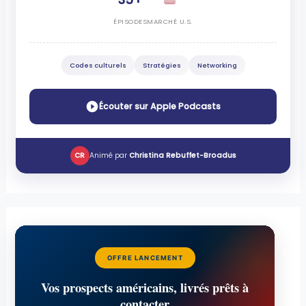
ÉPISODES
MARCHÉ U.S.
Codes culturels
Stratégies
Networking
Écouter sur Apple Podcasts
CR
Animé par
Christina Rebuffet-Broadus
OFFRE LANCEMENT
Vos prospects américains, livrés prêts à
contacter