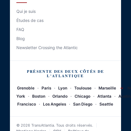
Qui je suis
Études de cas
FAQ
Blog
Newsletter Crossing the Atlantic
PRÉSENTE DES DEUX CÔTÉS DE
L'ATLANTIQUE
~
Grenoble
·
Paris
·
Lyon
·
Toulouse
·
Marseille
N
York
·
Boston
·
Orlando
·
Chicago
·
Atlanta
·
Austin
Francisco
·
Los Angeles
·
San Diego
·
Seattle
© 2026 TransAtlantia. Tous droits réservés.
|