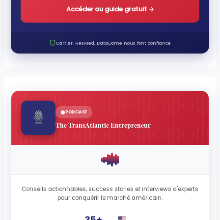
Accéder au guide gratuit
→
Cartier, ResMed, DataDome nous font confiance
PODCAST
The TransAtlantic Entrepreneur
Conseils actionnables, success stories et interviews d'experts
pour conquérir le marché américain.
35+