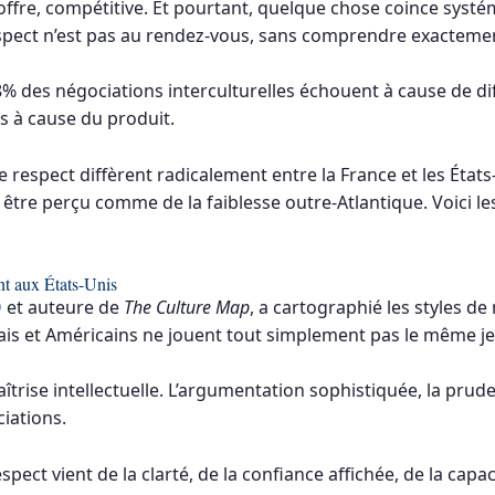
e offre, compétitive. Et pourtant, quelque chose coince sys
espect n’est pas au rendez-vous, sans comprendre exacteme
8% des négociations interculturelles échouent à cause de 
as à cause du produit.
e respect diffèrent radicalement entre la France et les État
être perçu comme de la faiblesse outre-Atlantique. Voici 
nt aux États-Unis
D
et auteure de
The Culture Map
, a cartographié les styles de
çais et Américains ne jouent tout simplement pas le même je
aîtrise intellectuelle. L’argumentation sophistiquée, la prud
iations.
respect vient de la clarté, de la confiance affichée, de la capa