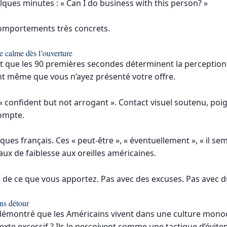
lques minutes : « Can I do business with this person? »
comportements très concrets.
e calme dès l’ouverture
que les 90 premières secondes déterminent la perception 
nt même que vous n’ayez présenté votre offre.
« confident but not arrogant ». Contact visuel soutenu, poi
compte.
iques français. Ces « peut-être », « éventuellement », « il s
x de faiblesse aux oreilles américaines.
e de ce que vous apportez. Pas avec des excuses. Pas avec d
ns détour
émontré que les Américains vivent dans une culture mono
texte excessif ? Ils le perçoivent comme une tactique d’évite