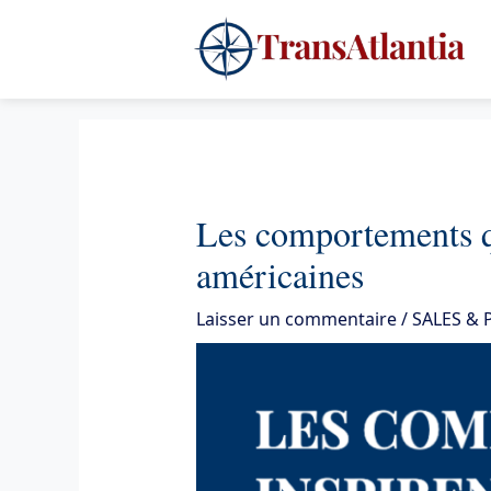
Aller
4
au
contenu
Les comportements qu
américaines
Laisser un commentaire
/
SALES &