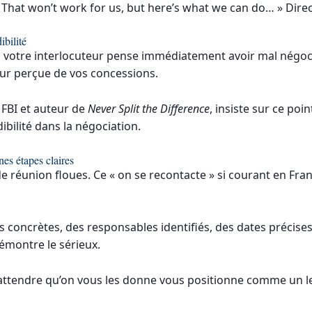
 That won’t work for us, but here’s what we can do… » Direct
ibilité
, votre interlocuteur pense immédiatement avoir mal négoci
r perçue de vos concessions.
 FBI et auteur de
Never Split the Difference
, insiste sur ce poi
ibilité dans la négociation.
es étapes claires
de réunion floues. Ce « on se recontacte » si courant en Fr
 concrètes, des responsables identifiés, des dates précises.
émontre le sérieux.
u’attendre qu’on vous les donne vous positionne comme un 