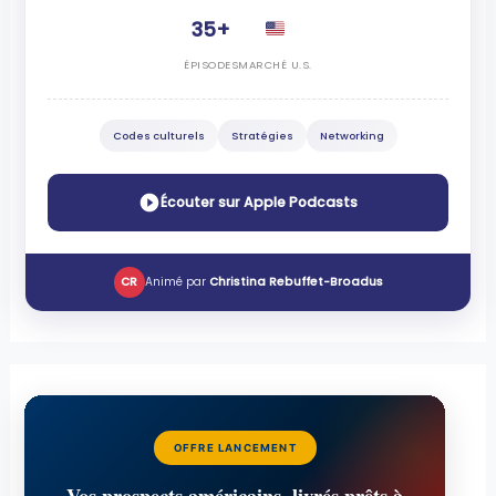
35+
ÉPISODES
MARCHÉ U.S.
Codes culturels
Stratégies
Networking
Écouter sur Apple Podcasts
CR
Animé par
Christina Rebuffet-Broadus
OFFRE LANCEMENT
Vos prospects américains, livrés prêts à