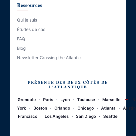
Ressources
Qui je suis
Études de cas
FAQ
Blog
Newsletter Crossing the Atlantic
PRÉSENTE DES DEUX CÔTÉS DE
L'ATLANTIQUE
~
Grenoble
·
Paris
·
Lyon
·
Toulouse
·
Marseille
N
York
·
Boston
·
Orlando
·
Chicago
·
Atlanta
·
Austin
Francisco
·
Los Angeles
·
San Diego
·
Seattle