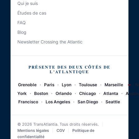
Qui je suis
Études de cas
FAQ
Blog
Newsletter Crossing the Atlantic
PRÉSENTE DES DEUX CÔTÉS DE
L'ATLANTIQUE
~
Grenoble
·
Paris
·
Lyon
·
Toulouse
·
Marseille
N
York
·
Boston
·
Orlando
·
Chicago
·
Atlanta
·
Austin
Francisco
·
Los Angeles
·
San Diego
·
Seattle
© 2026 TransAtlantia. Tous droits réservés.
|
Mentions légales
|
CGV
|
Politique de
confidentialité