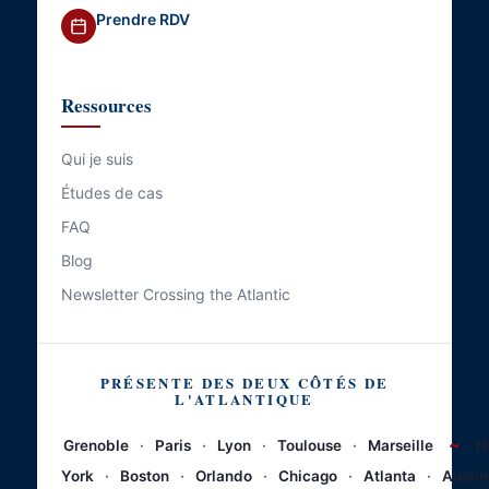
Prendre RDV
Ressources
Qui je suis
Études de cas
FAQ
Blog
Newsletter Crossing the Atlantic
PRÉSENTE DES DEUX CÔTÉS DE
L'ATLANTIQUE
~
Grenoble
·
Paris
·
Lyon
·
Toulouse
·
Marseille
N
York
·
Boston
·
Orlando
·
Chicago
·
Atlanta
·
Austin