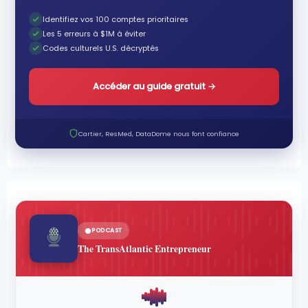
Identifiez vos 100 comptes prioritaires
Les 5 erreurs à $1M à éviter
Codes culturels U.S. décryptés
Accéder au guide gratuit
→
Cartier, ResMed, DataDome nous font confiance
PODCAST
The TransAtlantic Entrepreneur