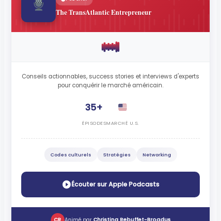
The TransAtlantic Entrepreneur
Conseils actionnables, success stories et interviews d'experts
pour conquérir le marché américain.
35+
ÉPISODES
MARCHÉ U.S.
Codes culturels
Stratégies
Networking
Écouter sur Apple Podcasts
CR
Animé par
Christina Rebuffet-Broadus