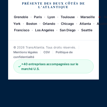
PRÉSENTE DES DEUX CÔTÉS DE
L'ATLANTIQUE
~
Grenoble
·
Paris
·
Lyon
·
Toulouse
·
Marseille
N
York
·
Boston
·
Orlando
·
Chicago
·
Atlanta
·
Austin
Francisco
·
Los Angeles
·
San Diego
·
Seattle
© 2026 TransAtlantia. Tous droits réservés.
|
Mentions légales
|
CGV
|
Politique de
confidentialité
+40 entreprises accompagnées sur le
marché U.S.