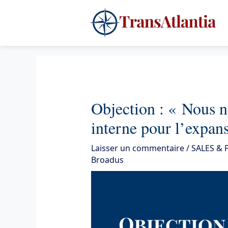
Aller
4
au
contenu
Objection : « Nous n
interne pour l’expan
Laisser un commentaire
/
SALES &
Broadus