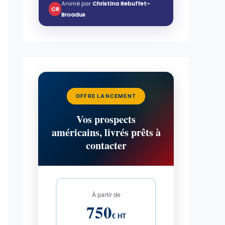
Animé par
Christina Rebuffet-
CR
Broadus
OFFRE LANCEMENT
Vos prospects
américains, livrés prêts à
contacter
À partir de
750
€ HT