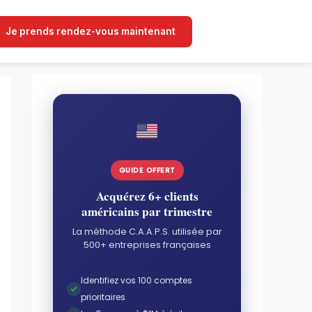
Je prends rendez-vous maintenant
GUIDE OFFERT
Acquérez 6+ clients
américains par trimestre
La méthode C.A.A.P.S. utilisée par
500+ entreprises françaises
Identifiez vos 100 comptes
prioritaires