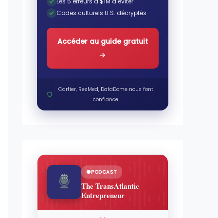
Les 5 erreurs à $1M à éviter
Codes culturels U.S. décryptés
Accéder au guide gratuit
→
Cartier, ResMed, DataDome nous font
confiance
PODCAST
The TransAtlantic
Entrepreneur