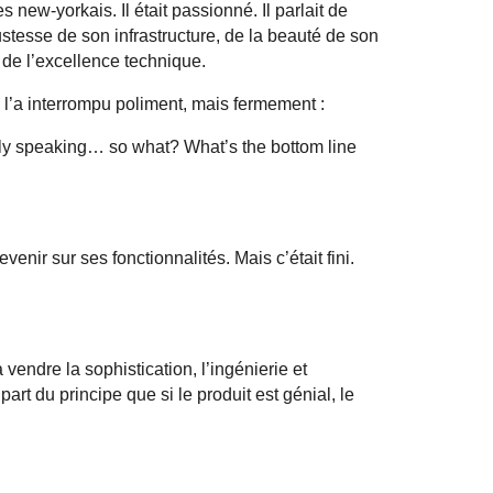
 new-yorkais. Il était passionné. Il parlait de
ustesse de son infrastructure, de la beauté de son
e de l’excellence technique.
 l’a interrompu poliment, mais fermement :
ly
speaking
…
so
what
?
What’s
the
bottom
line
venir sur ses fonctionnalités. Mais c’était fini.
endre la sophistication, l’ingénierie et
part du principe que si le produit est génial, le