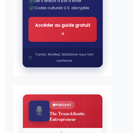
Les 5 erreurs à $1M à éviter
Codes culturels U.S. décryptés
Accéder au guide gratuit
→
Cartier, ResMed, DataDome nous font
confiance
PODCAST
The TransAtlantic
Entrepreneur