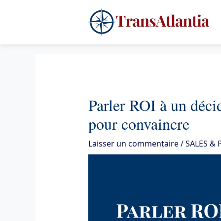
Aller
4
au
contenu
Parler ROI à un décid
pour convaincre
Laisser un commentaire
/
SALES &