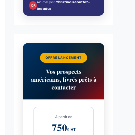
Animé par
Christina Rebuffet-
CR
Broadus
OFFRE LANCEMENT
Vos prospects
américains, livrés prêts à
contacter
À partir de
750
€ HT