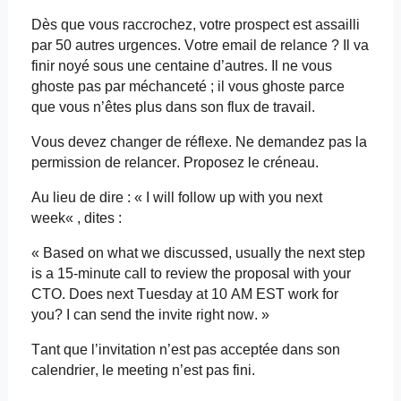
Dès que vous raccrochez, votre prospect est assailli
par 50 autres urgences. Votre
email
de relance ? Il va
finir
noyé
sous une centaine d’autres. Il ne vous
ghoste pas par méchanceté ; il vous ghoste parce
que vous n’êtes plus dans son flux de travail.
Vous devez changer de réflexe. Ne demandez pas la
permission de relancer. Proposez le créneau.
Au lieu de dire : « I
will
follow up
with
you
next
week
« , dites :
«
Based
on
what
we
discussed
,
usually
the
next
step
is
a 15-minute call to
review
the
proposal
with
your
CTO.
Does
next
Tuesday at 10 AM EST
work
for
you
? I can
send
the invite right
now
. »
Tant que l’invitation n’est pas acceptée dans son
calendrier,
le meeting
n’est pas fini.