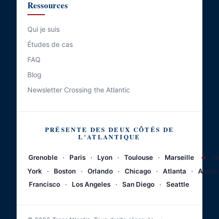
Ressources
Qui je suis
Études de cas
FAQ
Blog
Newsletter Crossing the Atlantic
PRÉSENTE DES DEUX CÔTÉS DE
L'ATLANTIQUE
~
Grenoble
·
Paris
·
Lyon
·
Toulouse
·
Marseille
N
York
·
Boston
·
Orlando
·
Chicago
·
Atlanta
·
Austin
Francisco
·
Los Angeles
·
San Diego
·
Seattle