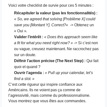
Voici votre checklist de survie pour ces 5 minutes :
Récapituler la valeur (pas les fonctionnalités) :
« So,
we
agreed
that
solving
[Problème X]
could
save
you
[Montant Y].
Correct?
«
-> Obtenez un
« Oui ».
Valider l’intérêt :
«
Does
this
approach
seem
like
a fit for
what
you
need
right
now
? »
-> Si c’est non
ou vague, creusez maintenant. Ne raccrochez pas
sur un doute.
Définir l’action précise (The Next
Step
) :
Qui fait
quoi et quand ?
Ouvrir l’agenda :
« Pull up
your
calendar
,
let’s
find
a slot. »
C’est cette rigueur qui inspire confiance aux
Américains. Ils ne voient pas ça comme de
l’agressivité, mais comme du professionnalisme.
Vous montrez que vous êtes aux commandes.