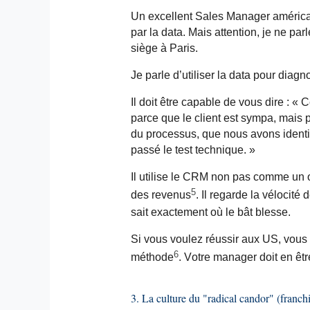
Un excellent Sales Manager américain
par la data. Mais attention, je ne par
siège à Paris.
Je parle d’utiliser la data pour diagno
Il doit être capable de vous dire : 
parce que le client est sympa, mais 
du processus, que nous avons identi
passé le test technique. »
Il utilise le CRM non pas comme un o
5
des revenus
. Il regarde la vélocité 
sait exactement où le bât blesse.
Si vous voulez réussir aux US, vous 
6
méthode
. Votre manager doit en êtr
3. La culture du "radical
candor
" (franch