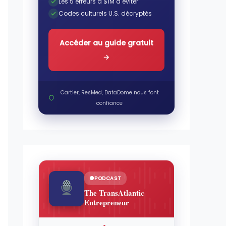
Les 5 erreurs à $1M à éviter
Codes culturels U.S. décryptés
Accéder au guide gratuit
→
Cartier, ResMed, DataDome nous font
confiance
PODCAST
The TransAtlantic
Entrepreneur