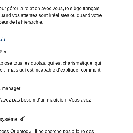
ur gérer la relation avec vous, le siège français.
 quand vos attentes sont irréalistes ou quand votre
peur de
la hiérarchie.
ed
)
e ».
lose tous les quotas, qui est charismatique, qui
ux… mais qui est incapable d’expliquer comment
is manager.
n’avez pas besoin d’un magicien. Vous avez
9
système, si
.
cess-
Oriented
« . Il ne cherche pas à faire des