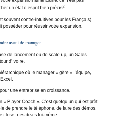
votre expansion américaine, ce n’est pas
2
her un état d’esprit bien précis
.
et souvent contre-intuitives pour les Français)
it posséder pour réussir votre expansion.
endre avant de manager
ase de lancement ou de scale-up, un Sales
our d’ivoire.
 hiérarchique où le manager « gère » l’équipe,
 Excel.
pour une entreprise en croissance.
un « Player-Coach ». C’est quelqu’un qui est prêt
pable de prendre le téléphone, de faire des démos,
de
closer
des deals lui-même.