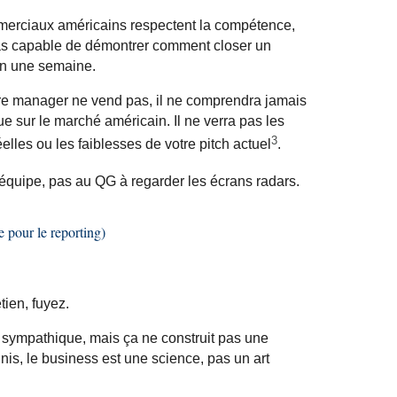
ommerciaux américains respectent la compétence,
 pas capable de démontrer comment
closer
un
t en une semaine.
otre manager ne vend pas, il ne comprendra jamais
e sur le marché américain. Il ne verra pas les
3
elles ou les faiblesses de votre pitch actuel
.
l’équipe, pas au QG à regarder les écrans radars.
te pour le
reporting
)
tien, fuyez.
t sympathique, mais ça ne construit pas une
nis, le business est une science, pas un art