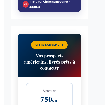
Animé par
Christina Rebuffet-
CR
Broadus
OFFRE LANCEMENT
Vos prospects
américains, livrés prêts à
contacter
À partir de
750
€ HT