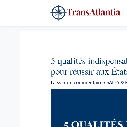
Aller
4
au
contenu
5 qualités indispens
pour réussir aux Éta
Laisser un commentaire
/
SALES &