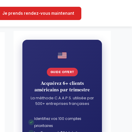
Je prends rendez-vous maintenant
GUIDE OFFERT
Acquérez 6+ clients
américains par trimestre
La méthode C.A.A.P.S. utilisée par
500+ entreprises françaises
Identifiez vos 100 comptes
prioritaires