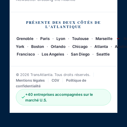
PRÉSENTE DES DEUX CÔTÉS DE
L'ATLANTIQUE
~
Grenoble
·
Paris
·
Lyon
·
Toulouse
·
Marseille
N
York
·
Boston
·
Orlando
·
Chicago
·
Atlanta
·
Austin
Francisco
·
Los Angeles
·
San Diego
·
Seattle
© 2026 TransAtlantia. Tous droits réservés.
|
Mentions légales
|
CGV
|
Politique de
confidentialité
+40 entreprises accompagnées sur le
marché U.S.