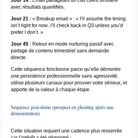
Jour 14 :
Email
partageant un cas client similaire
avec résultats quantifiés.
Jour 21 :
«
Breakup
email »
: «
I’ll
assume the
timing
isn’t
right for
now
.
I’ll
check back in Q3
unless
you’d
prefer
I
don’t
. »
Jour 45 :
Retour en mode
nurturing
passif avec
partage de contenu trimestriel sans demande
directe.
Cette séquence fonctionne parce qu’elle démontre
une
persistence
professionnelle sans agressivité,
utilise plusieurs canaux pour prouver votre sérieux, et
apporte de la valeur à chaque étape.
Séquence post-démo (prospect en
ghosting
après une
démonstration)
Cette situation requiert une cadence plus resserrée
car l’intérêt a été démontré :