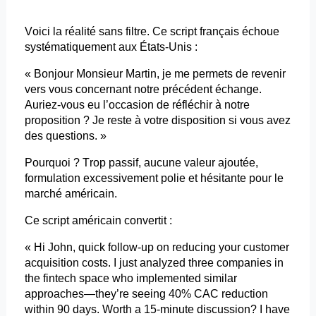
Voici la réalité sans filtre. Ce script français échoue
systématiquement aux États-Unis :
« Bonjour Monsieur Martin, je me permets de revenir
vers vous concernant notre précédent échange.
Auriez-vous eu l’occasion de réfléchir à notre
proposition ? Je reste à votre disposition si vous avez
des questions. »
Pourquoi ? Trop passif, aucune valeur ajoutée,
formulation excessivement polie et hésitante pour le
marché américain.
Ce script américain convertit :
« Hi John, quick follow-up on
reducing
your
customer
acquisition
costs
. I
just
analyzed
three
companies
in
the fintech
space
who
implemented
similar
approaches
—
they’re
seeing 40% CAC
reduction
within
90
days
. Worth a 15-minute
discussion?
I have