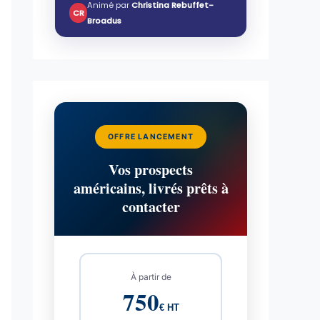
Animé par
Christina Rebuffet-
CR
Broadus
OFFRE LANCEMENT
Vos prospects
américains, livrés prêts à
contacter
À partir de
750
€ HT