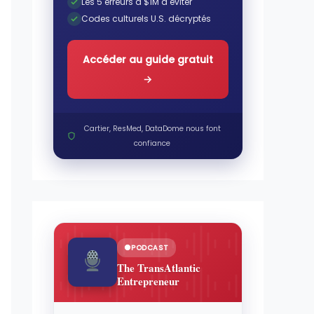
Les 5 erreurs à $1M à éviter
Codes culturels U.S. décryptés
Accéder au guide gratuit
→
Cartier, ResMed, DataDome nous font
confiance
PODCAST
The TransAtlantic
Entrepreneur