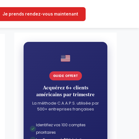
Je prends rendez-vous maintenant
GUIDE OFFERT
Acquérez 6+ clients
américains par trimestre
La méthode C.A.A.P.S. utilisée par
500+ entreprises françaises
Identifiez vos 100 comptes
prioritaires