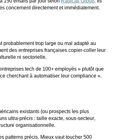
’à 150
emails
par jour selon
Radicati Group
. Ils
es concernent directement et immédiatement.
st
probablement trop large ou mal adapté
au
t des entreprises françaises copier-coller leur
urelle ni sectorielle.
s entreprises tech de 100+ employés » plutôt que
nce
cherchant à automatiser leur compliance ».
éricains existants (ou prospects les plus
muns
ultra-précis
: taille exacte, sous-secteur,
ructure organisationnelle.
s patterns précis. Mieux vaut toucher 500