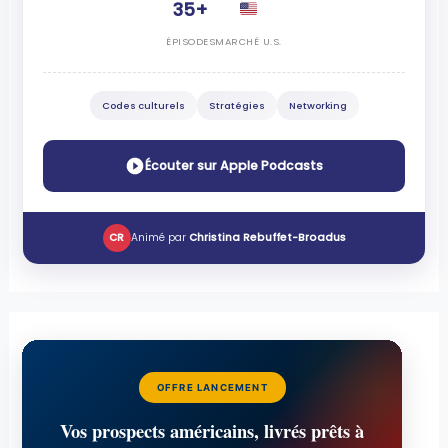
35+
ÉPISODES
MARCHÉ U.S.
Codes culturels
Stratégies
Networking
Écouter sur Apple Podcasts
CR
Animé par
Christina Rebuffet-Broadus
OFFRE LANCEMENT
Vos prospects américains, livrés prêts à