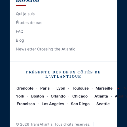
Qui je suis
Études de cas
FAQ
Blog
Newsletter Crossing the Atlantic
PRÉSENTE DES DEUX CÔTÉS DE
L'ATLANTIQUE
~
Grenoble
·
Paris
·
Lyon
·
Toulouse
·
Marseille
N
York
·
Boston
·
Orlando
·
Chicago
·
Atlanta
·
Austin
Francisco
·
Los Angeles
·
San Diego
·
Seattle
© 2026 TransAtlantia. Tous droits réservés.
|