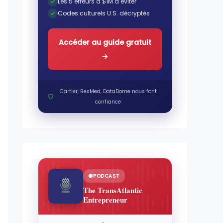
Les 5 erreurs à $1M à éviter
Codes culturels U.S. décryptés
Accéder au guide gratuit
→
Cartier, ResMed, DataDome nous font
confiance
PODCAST
The TransAtlantic
Entrepreneur