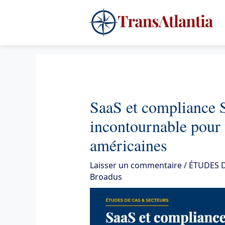
Aller
4
au
contenu
SaaS et compliance S
incontournable pour 
américaines
Laisser un commentaire
/
ÉTUDES D
Broadus