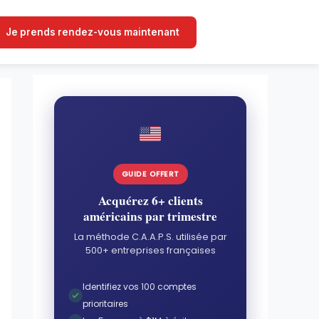
Je prends rendez-vous maintenant
GUIDE OFFERT
Acquérez 6+ clients
américains par trimestre
La méthode C.A.A.P.S. utilisée par
500+ entreprises françaises
Identifiez vos 100 comptes
prioritaires