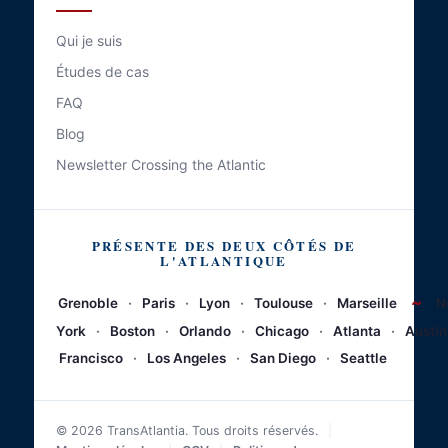
Qui je suis
Études de cas
FAQ
Blog
Newsletter Crossing the Atlantic
PRÉSENTE DES DEUX CÔTÉS DE
L'ATLANTIQUE
~
Grenoble
·
Paris
·
Lyon
·
Toulouse
·
Marseille
N
York
·
Boston
·
Orlando
·
Chicago
·
Atlanta
·
Austin
Francisco
·
Los Angeles
·
San Diego
·
Seattle
© 2026 TransAtlantia. Tous droits réservés.
|