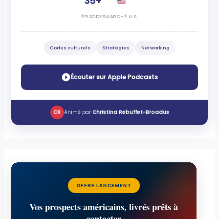
35+
ÉPISODES
MARCHÉ U.S.
Codes culturels
Stratégies
Networking
Écouter sur Apple Podcasts
CR
Animé par
Christina Rebuffet-Broadus
OFFRE LANCEMENT
Vos prospects américains, livrés prêts à
contacter