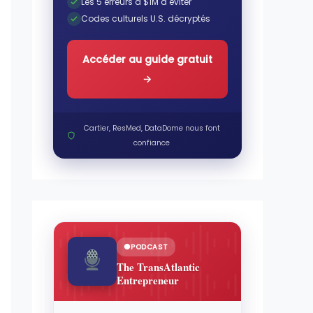
Les 5 erreurs à $1M à éviter
Codes culturels U.S. décryptés
Accéder au guide gratuit
→
Cartier, ResMed, DataDome nous font
confiance
PODCAST
The TransAtlantic
Entrepreneur