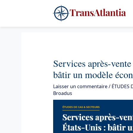
Aller
4
au
contenu
Services après-vente 
bâtir un modèle éco
Laisser un commentaire
/
ÉTUDES D
Broadus