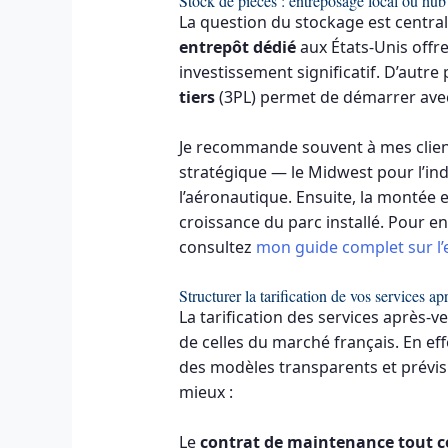
Stock de pièces : entreposage local ou hub
La question du stockage est central
entrepôt dédié
aux États-Unis offr
investissement significatif. D’autre
tiers
(3PL) permet de démarrer avec
Je recommande souvent à mes clie
stratégique — le Midwest pour l’ind
l’aéronautique. Ensuite, la montée 
croissance du parc installé. Pour en
consultez
mon guide complet sur l’e
Structurer la tarification de vos services a
La tarification des services après-v
de celles du marché français. En ef
des modèles transparents et prévisi
mieux :
Le
contrat de maintenance tout 