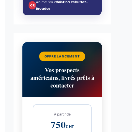
Animé par
Christina Rebuffet-
CR
Broadus
OFFRE LANCEMENT
Vos prospects
américains, livrés prêts à
contacter
À partir de
750
€ HT