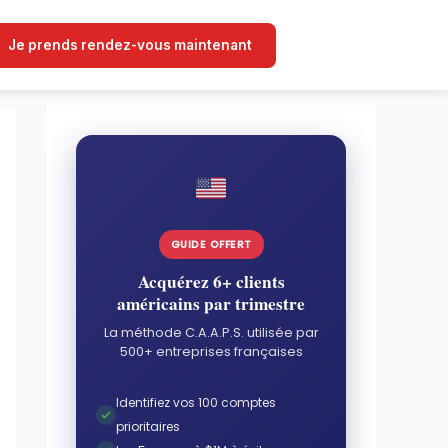
Je prends rendez-vous maintenant
GUIDE OFFERT
Acquérez 6+ clients
américains par trimestre
La méthode C.A.A.P.S. utilisée par
500+ entreprises françaises
Identifiez vos 100 comptes
prioritaires