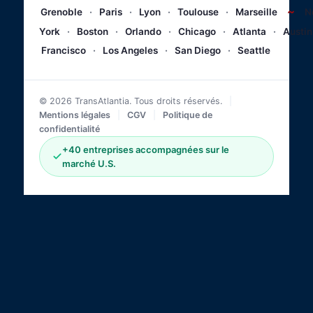
~
Grenoble
·
Paris
·
Lyon
·
Toulouse
·
Marseille
N
York
·
Boston
·
Orlando
·
Chicago
·
Atlanta
·
Austin
Francisco
·
Los Angeles
·
San Diego
·
Seattle
© 2026 TransAtlantia. Tous droits réservés.
|
Mentions légales
|
CGV
|
Politique de
confidentialité
+40 entreprises accompagnées sur le
marché U.S.