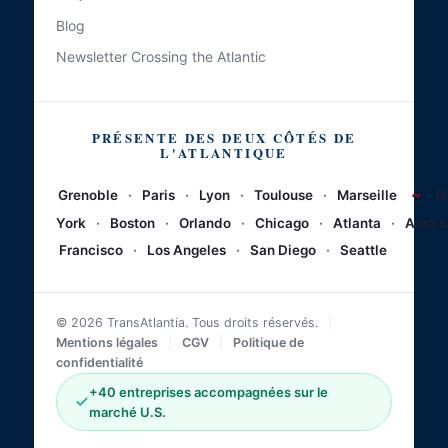
Blog
Newsletter Crossing the Atlantic
PRÉSENTE DES DEUX CÔTÉS DE
L'ATLANTIQUE
~
Grenoble
·
Paris
·
Lyon
·
Toulouse
·
Marseille
N
York
·
Boston
·
Orlando
·
Chicago
·
Atlanta
·
Austin
Francisco
·
Los Angeles
·
San Diego
·
Seattle
© 2026 TransAtlantia. Tous droits réservés.
|
Mentions légales
|
CGV
|
Politique de
confidentialité
+40 entreprises accompagnées sur le
marché U.S.