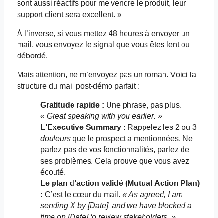
sont aussi réactifs pour me vendre le produit, leur
support client sera excellent. »
À l’inverse, si vous mettez 48 heures à envoyer un
mail, vous envoyez le signal que vous êtes lent ou
débordé.
Mais attention, ne m’envoyez pas un roman. Voici la
structure du mail post-démo parfait :
Gratitude rapide :
Une phrase, pas plus.
« Great
speaking
with
you
earlier
. »
L’
Executive
Summary
:
Rappelez les 2 ou 3
douleurs
que le prospect a mentionnées. Ne
parlez pas de vos fonctionnalités, parlez de
ses problèmes. Cela prouve que vous avez
écouté.
Le plan d’action validé (
Mutual
Action Plan)
:
C’est le cœur du mail.
« As
agreed
, I
am
sending
X by [Date], and
we
have
blocked
a
time on [Date] to
review
stakeholders. »