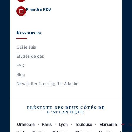
Prendre RDV
Ressources
Qui je suis
Études de cas
FAQ
Blog
Newsletter Crossing the Atlantic
PRÉSENTE DES DEUX CÔTÉS DE
L'ATLANTIQUE
~
Grenoble
·
Paris
·
Lyon
·
Toulouse
·
Marseille
N