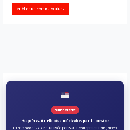
GUIDE OFFERT
Acquérez 6+ clients américains par trimestre
La méthode C.A.A.P.S. utilisée par 500+ entreprises françaises