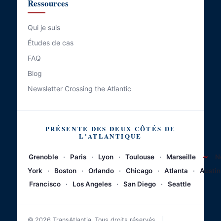
Ressources
Qui je suis
Études de cas
FAQ
Blog
Newsletter Crossing the Atlantic
PRÉSENTE DES DEUX CÔTÉS DE
L'ATLANTIQUE
~
Grenoble
·
Paris
·
Lyon
·
Toulouse
·
Marseille
N
York
·
Boston
·
Orlando
·
Chicago
·
Atlanta
·
Austin
Francisco
·
Los Angeles
·
San Diego
·
Seattle
© 2026 TransAtlantia. Tous droits réservés.
|