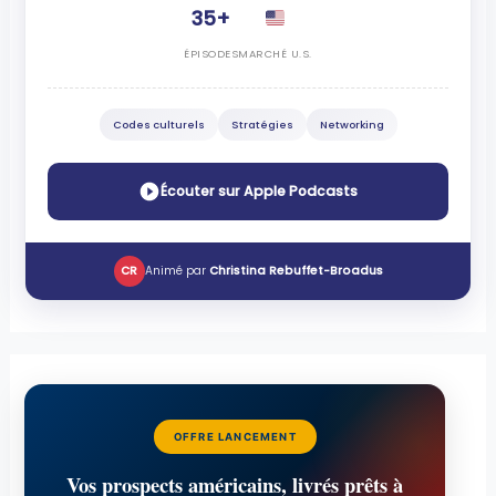
35+
ÉPISODES
MARCHÉ U.S.
Codes culturels
Stratégies
Networking
Écouter sur Apple Podcasts
CR
Animé par
Christina Rebuffet-Broadus
OFFRE LANCEMENT
Vos prospects américains, livrés prêts à