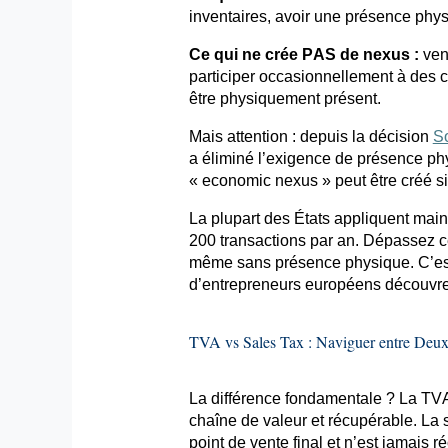
inventaires, avoir une présence physi
Ce qui ne crée PAS de nexus :
vend
participer occasionnellement à des c
être physiquement présent.
Mais attention : depuis la décision
So
a éliminé l’exigence de présence ph
«
economic
nexus » peut être créé s
La plupart des États appliquent main
200 transactions par an. Dépassez ce
même sans présence physique. C’es
d’entrepreneurs européens découvren
TVA vs Sales
Tax
: Naviguer entre Deu
La différence fondamentale ? La TVA
chaîne de valeur et récupérable. La
point de vente final et n’est jamais r