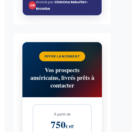
Animé par
Christina Rebuffet-
CR
Broadus
OFFRE LANCEMENT
Vos prospects
américains, livrés prêts à
contacter
À partir de
750
€ HT