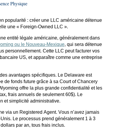
sence Physique
 en popularité : créer une LLC américaine détenue
elle une «
Foreign-Owned
LLC ».
une entité légale américaine, généralement dans
yoming ou le Nouveau-Mexique
, qui sera détenue
ous personnellement. Cette LLC peut facturer vos
e bancaire US, et apparaître comme une entreprise
des avantages spécifiques. Le Delaware est
ée de fonds future grâce à sa Court of
Chancery
Wyoming offre la plus grande confidentialité et les
tax
, frais annuels de seulement 60$). Le
et simplicité administrative.
igne via un Registered Agent. Vous n’avez jamais
s-Unis. Le processus prend généralement 1 à 3
ollars par an, tous frais inclus.