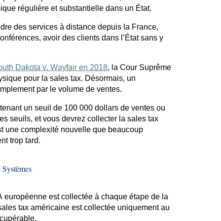
que régulière et substantielle dans un État.
re des services à distance depuis la France,
onférences, avoir des clients dans l’État sans y
uth Dakota v. Wayfair en 2018
, la Cour Suprême
ysique pour la sales
tax
. Désormais, un
implement par le volume de ventes.
tenant un seuil de 100 000 dollars de ventes ou
s seuils, et vous devrez collecter la sales
tax
t une complexité nouvelle que beaucoup
t trop tard.
x Systèmes
 européenne est collectée à chaque étape de la
 sales
tax
américaine est collectée uniquement au
écupérable.