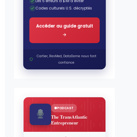
Les 5 erreurs à $1M à éviter
Codes culturels U.S. décryptés
Accéder au guide gratuit
→
Cartier, ResMed, DataDome nous font
confiance
PODCAST
The TransAtlantic
Entrepreneur