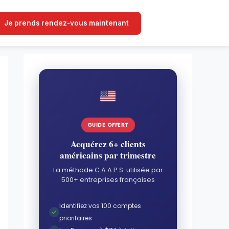
Je prends rendez-vous maintenant
GUIDE OFFERT
Acquérez 6+ clients
américains par trimestre
La méthode C.A.A.P.S. utilisée par
500+ entreprises françaises
Identifiez vos 100 comptes
prioritaires