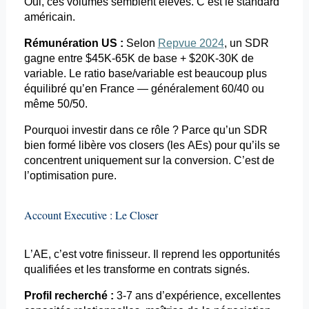
Oui, ces volumes semblent élevés. C’est le standard
américain.
Rémunération US :
Selon
Repvue 2024
, un SDR
gagne entre $45K-65K de base + $20K-30K de
variable. Le ratio base/variable est beaucoup plus
équilibré qu’en France — généralement 60/40 ou
même 50/50.
Pourquoi investir dans ce rôle ? Parce qu’un SDR
bien formé libère vos
closers
(les
AEs
) pour qu’ils se
concentrent uniquement sur la conversion. C’est de
l’optimisation pure.
Account
Executive
: Le
Closer
L’AE, c’est votre finisseur. Il reprend les opportunités
qualifiées et les transforme en contrats signés.
Profil recherché :
3-7 ans d’expérience, excellentes