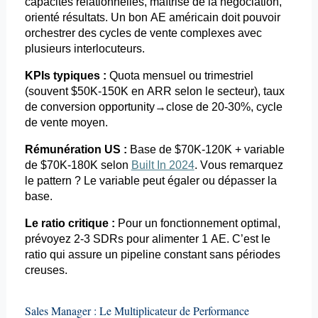
capacités relationnelles, maîtrise de la négociation,
orienté résultats. Un bon AE américain doit pouvoir
orchestrer des cycles de vente complexes avec
plusieurs interlocuteurs.
KPIs typiques :
Quota mensuel ou trimestriel
(souvent $50K-150K en ARR selon le secteur), taux
de conversion
opportunity→close
de 20-30%, cycle
de vente moyen.
Rémunération US :
Base de $70K-120K + variable
de $70K-180K selon
Built In 2024
. Vous remarquez
le pattern ?
Le variable
peut égaler ou dépasser la
base.
Le ratio critique :
Pour un fonctionnement optimal,
prévoyez 2-3
SDRs
pour alimenter 1 AE. C’est le
ratio qui assure un pipeline constant sans périodes
creuses.
Sales Manager : Le Multiplicateur de Performance