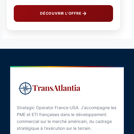
DÉCOUVRIR L'OFFRE
Strategic Operator France-USA. J'accompagne les
PME et ETI françaises dans le développement
commercial sur le marché américain, du cadrage
stratégique à l'exécution sur le terrain.