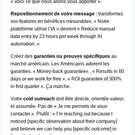
« voici ce que nous allons vous apporter ».
Repositionnement de votre message
: transformez
vos
features
en bénéfices mesurables. « Notre
plateforme utilise l’IA » devient «
Reduce
manual
data entry by 23
hours
per
week
through
AI
automation. »
Créez des
garanties ou preuves spécifiques
au
marché américain. Les Américains adorent les
garanties. « Money-back
guarantee
« , «
Results
in 60
days
or
we
work
for free », « ROI
guarantee
of 300%
in first quarter ». Ça marche.
Votre
cold
outreach
doit être directe, orientée valeur,
et assumée. Pas de « Je me permets de vous
contacter ». Plutôt : «
I’m
reaching
out
because
I
noticed
[
specific
observation about
their
company
]
and
believe
we
can help
you
[
specific
outcome
] in