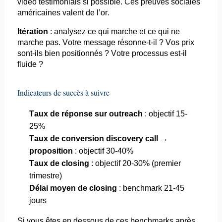
video
testimonials
si possible. Ces preuves sociales
américaines valent de l’or.
Itération
: analysez ce qui marche et ce qui ne
marche pas. Votre message résonne-t-il ? Vos prix
sont-ils bien positionnés ? Votre processus est-il
fluide ?
Indicateurs de succès à suivre
Taux de réponse sur
outreach
: objectif 15-
25%
Taux de conversion
discovery
call →
proposition
: objectif 30-40%
Taux de
closing
: objectif 20-30% (premier
trimestre)
Délai moyen de
closing
: benchmark 21-45
jours
Si vous êtes en dessous de ces benchmarks après