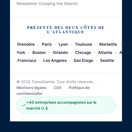
Newsletter Crossing the Atlantic
PRÉSENTE DES DEUX CÔTÉS DE
L'ATLANTIQUE
~
Grenoble
·
Paris
·
Lyon
·
Toulouse
·
Marseille
N
York
·
Boston
·
Orlando
·
Chicago
·
Atlanta
·
Austin
Francisco
·
Los Angeles
·
San Diego
·
Seattle
© 2026 TransAtlantia. Tous droits réservés.
|
Mentions légales
|
CGV
|
Politique de
confidentialité
+40 entreprises accompagnées sur le
marché U.S.