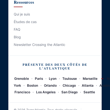
Ressources
Qui je suis
Études de cas
FAQ
Blog
Newsletter Crossing the Atlantic
PRÉSENTE DES DEUX CÔTÉS DE
L'ATLANTIQUE
~
Grenoble
·
Paris
·
Lyon
·
Toulouse
·
Marseille
N
York
·
Boston
·
Orlando
·
Chicago
·
Atlanta
·
Austin
Francisco
·
Los Angeles
·
San Diego
·
Seattle
© 2026 TransAtlantia. Tous droits réservés.
|