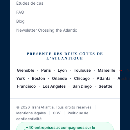
Études de cas
FAQ
Blog
Newsletter Crossing the Atlantic
PRÉSENTE DES DEUX CÔTÉS DE
L'ATLANTIQUE
~
Grenoble
·
Paris
·
Lyon
·
Toulouse
·
Marseille
N
York
·
Boston
·
Orlando
·
Chicago
·
Atlanta
·
Austin
Francisco
·
Los Angeles
·
San Diego
·
Seattle
© 2026 TransAtlantia. Tous droits réservés.
|
Mentions légales
|
CGV
|
Politique de
confidentialité
+40 entreprises accompagnées sur le